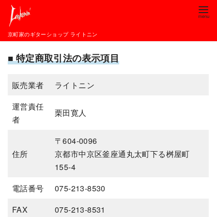
コ
ン
テ
京町家のギターショップ ライトニン
ン
■ 特定商取引法の表示項目
ツ
へ
移
販売業者
ライトニン
動
運営責任
栗田寛人
者
〒604-0096
住所
京都市中京区釜座通丸太町下る桝屋町
155-4
電話番号
075-213-8530
FAX
075-213-8531