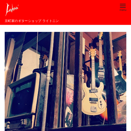
コ
ン
テ
京町家のギターショップ ライトニン
ン
ツ
へ
移
動