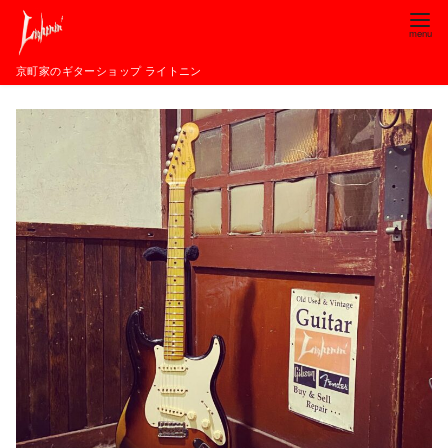
コ
ン
テ
京町家のギターショップ ライトニン
ン
ツ
へ
移
動