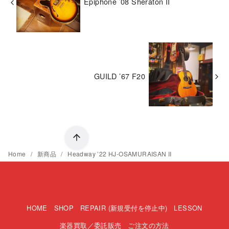
Epiphone ’08 Sheraton II
GUILD ’67 F20
Home
新商品
Headway ’22 HJ-OSAMURAISAN II
HOME
SHOP
REPAIR (新規受付を停止中)
LESSON
楽器買取／委託販売
ご注文の方法