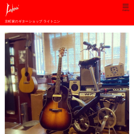
コ
ン
テ
京町家のギターショップ ライトニン
ン
ツ
へ
移
動