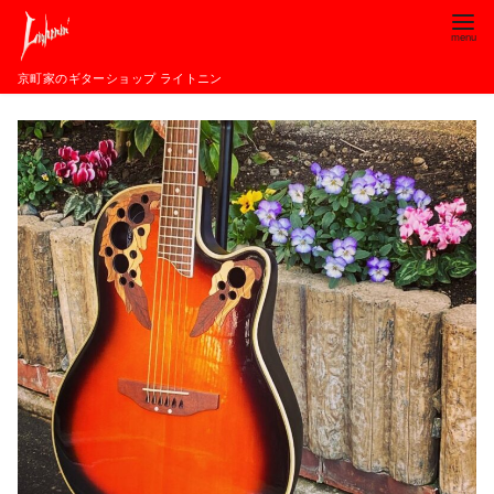
コ
ン
テ
京町家のギターショップ ライトニン
ン
ツ
へ
移
動