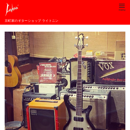
コ
ン
テ
京町家のギターショップ ライトニン
ン
ツ
へ
移
動