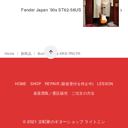
Fender Japan ’90s ST62-58US
Home
新商品
Burny 2010s KRS-TRUTH
HOME
SHOP
REPAIR (新規受付を停止中)
LESSON
楽器買取／委託販売
ご注文の方法
© 2021
京町家のギターショップ ライトニン