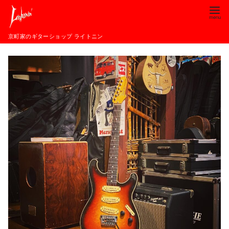
コ
ン
テ
京町家のギターショップ ライトニン
ン
ツ
へ
移
動