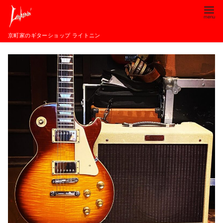
コ
ン
テ
京町家のギターショップ ライトニン
ン
ツ
へ
移
動