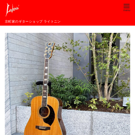
コ
ン
テ
京町家のギターショップ ライトニン
ン
ツ
へ
移
動