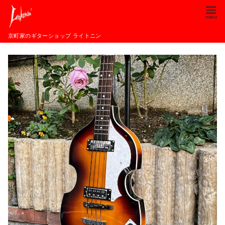
コ
ン
テ
京町家のギターショップ ライトニン
ン
ツ
へ
移
動