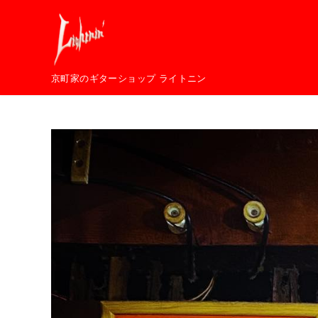
コ
ン
テ
ン
京町家のギターショップ ライトニン
ツ
へ
移
動