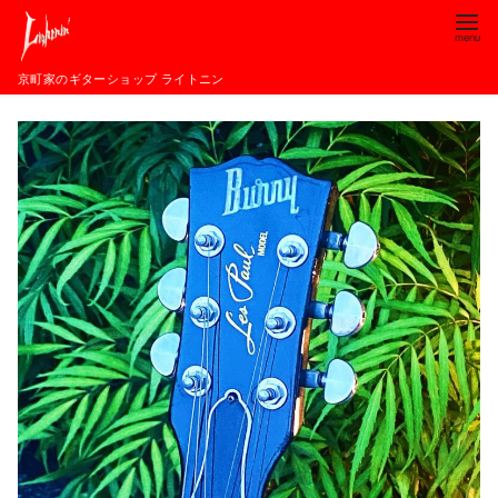
コ
ン
テ
京町家のギターショップ ライトニン
ン
ツ
へ
移
動