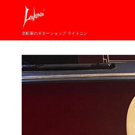
コ
ン
テ
ン
京町家のギターショップ ライトニン
ツ
へ
移
動