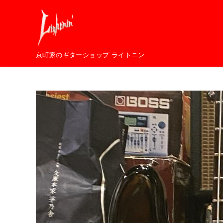
コ
ン
テ
ン
京町家のギターショップ ライトニン
ツ
へ
移
動