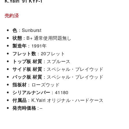
K.Yairi ’91 KYF-1
売約済
色
：Sunburst
状態
：B+ 通常使用問題無し
製造年
：1991年
フレット数
：20フレット
トップ板 材質
：スプルース
サイド板 材質
：スペシャル・プレイウッド
バック板 材質
：スペシャル・プレイウッド
指板材
：ローズウッド
シリアルナンバー
：41180
付属品
：K.Yairi オリジナル・ハードケース
発売時価格
: –