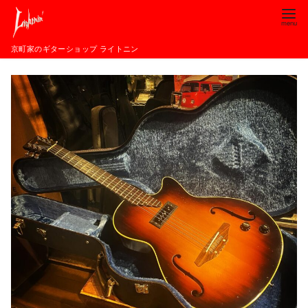
コ
ン
テ
京町家のギターショップ ライトニン
ン
ツ
へ
移
動