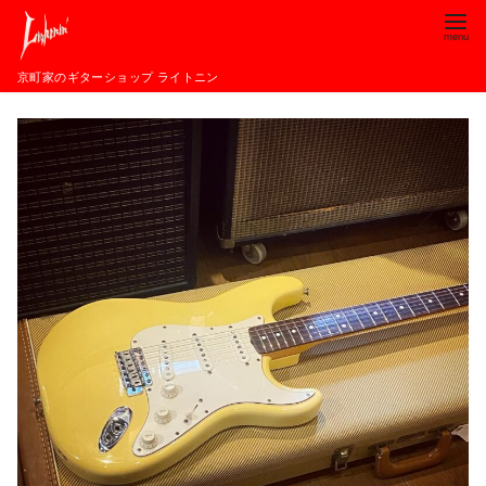
コ
ン
テ
京町家のギターショップ ライトニン
ン
ツ
へ
移
動