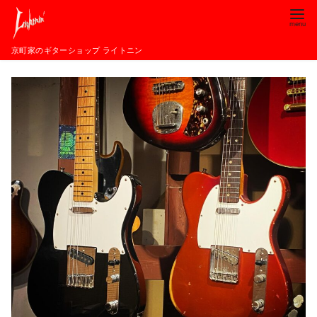
コ
ン
テ
京町家のギターショップ ライトニン
ン
ツ
へ
移
動