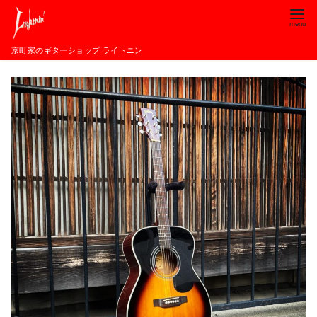
コ
ン
テ
京町家のギターショップ ライトニン
ン
ツ
へ
移
動