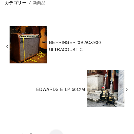
新商品
カテゴリー
BEHRINGER ’09 ACX900
ULTRACOUSTIC
EDWARDS E-LP-50C/M