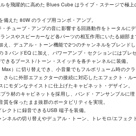
飛躍的に高めた Blues Cube はライブ・ステージで極
備えた 80W のライブ用コンボ・アンプ。
ビンテージ・チューブ・アンプの音に影響する回路動作をトータ
トランスやスピーカーなど各パーツの相互作用にいたる細部ま
加え、デュアル・トーン機能で2つのチャンネルをブレンド
 3 バンドEQ に加え、パワーアンプ・セクションにはプレ
できるブースト/トーン・スイッチを各チャンネルに装備。
45W、Max）に切り替えでき、小音量でもフルボリューム時の
。さらに外部エフェクターの接続に対応したエフェクト・ル
スにモダンなテイストに仕上げたキャビネット・デザイン。
いポプラ材のキャビネットを採用し、バンド・アンサンブルに
音質を保ったまま抜群のポータビリティを実現。
イレクトに録音できるUSB 端子を装備。
、チャンネルの切り替えやデュアル・トーン、トレモロ/エフェ