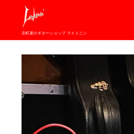
コ
ン
テ
ン
京町家のギターショップ ライトニン
ツ
へ
移
動