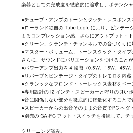
楽器としての完成度を徹底的に追求し、ポテンシャルを
●チューブ・アンプのトーンとタッチ・レスポンスを
●ローランド独自の Tube Logic により、
よるコンプレッション感、さらにアウトプット・
●クリーン、クランチ・チャンネルでの音づくりに
●マスター・ボリューム、トーンスタック・タイプの
さらに、サウンドにバリエーションをつけることが
●パワーアンプ出力を 4 段階（0.5W、15W、
●リバーブとビンテージ・タイプのトレモロを内蔵
●クラシックなブロンド・トーレックス素材をベー
●専用設計の12 インチ・スピーカーと鳴りの良
●音に関係しない部分を徹底的に軽量化することで
●スピーカーからの出音そのままの音質でPC へダ
●別売の GA-FC フット・スイッチを接続して
クリーニング済み。