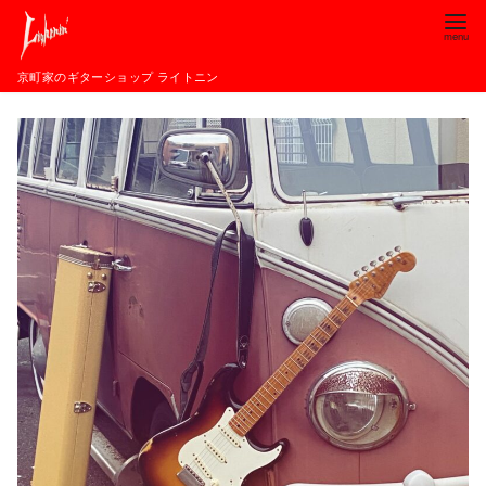
コ
ン
テ
京町家のギターショップ ライトニン
ン
ツ
へ
移
動