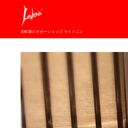
コ
ン
テ
ン
京町家のギターショップ ライトニン
ツ
へ
移
動