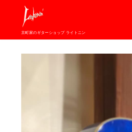
コ
ン
テ
ン
京町家のギターショップ ライトニン
ツ
へ
移
動