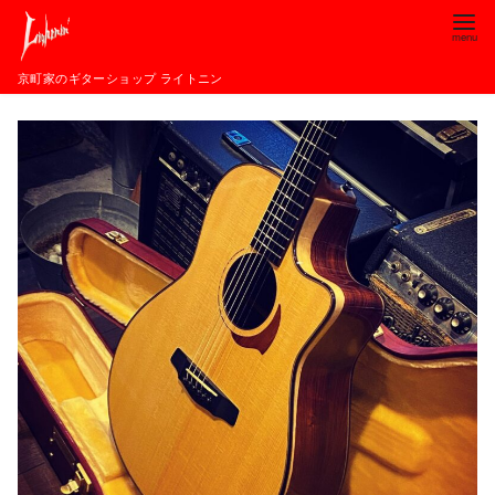
コ
ン
テ
京町家のギターショップ ライトニン
ン
ツ
へ
移
動