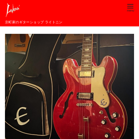
コ
ン
テ
京町家のギターショップ ライトニン
ン
ツ
へ
移
動