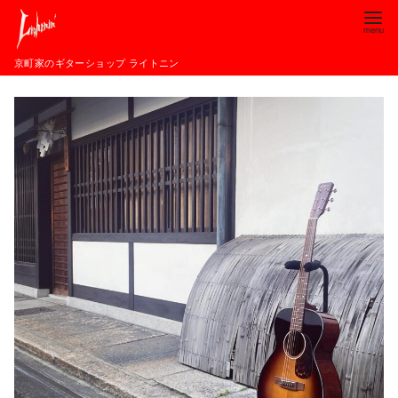
コ
ン
テ
京町家のギターショップ ライトニン
ン
ツ
へ
移
動