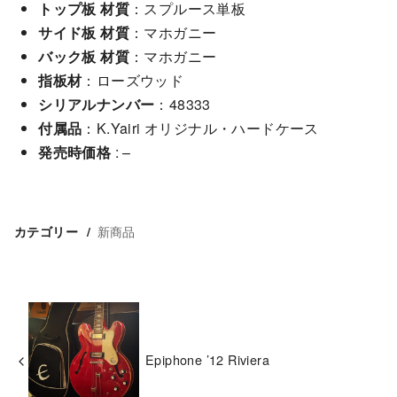
トップ板 材質
：スプルース単板
サイド板 材質
：マホガニー
バック板 材質
：マホガニー
指板材
：ローズウッド
シリアルナンバー
：48333
付属品
：K.Yairi オリジナル・ハードケース
発売時価格
: –
新商品
カテゴリー
Epiphone ’12 Riviera