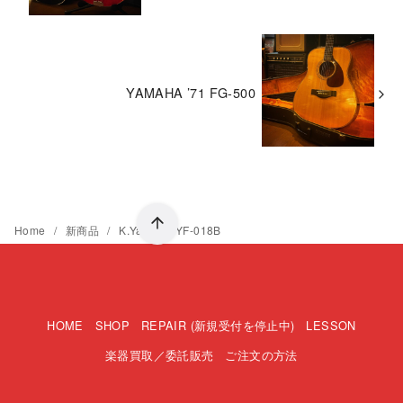
YAMAHA ’71 FG-500
Home
新商品
K.Yairi ’11 YF-018B
HOME
SHOP
REPAIR (新規受付を停止中)
LESSON
楽器買取／委託販売
ご注文の方法