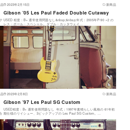
商品
2023年2月15日
新商品
Gibson ’05 Les Paul Faded Double Cutaway
ンテ
USED 程度：B+ 通常使用問題なし&nbsp;&nbsp;年式：2005年P-90 ×2 の
レス・ポール・スペシャル。ダブル・カッタウェイ…
商品
2023年2月8日
新商品
Gibson ’97 Les Paul SG Custom
USED程度：B+ 通常使用問題なし 年式：1997年素晴らしい風格の 61年初
合
期仕様のリイシュー、3ピックアップの Les Paul SG Custom。…