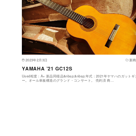
2023年2月3日
新
YAMAHA ’21 GC12S
Used程度：A+ 新品同様品&nbsp;&nbsp;年式：2021年ヤマハのガットギ
ー。オール単板構造のグランド・コンサート。 売約済 商…