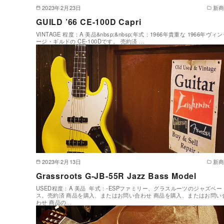
2023年2月23日
新
GUILD ’66 CE-100D Capri
VINTAGE 程度：A 美品&nbsp;&nbsp;年式：1966年貴重な 1966年ヴィ
ージ・ギルドの CE-100Dです。 売約済 …
2023年2月13日
新
Grassroots G-JB-55R Jazz Bass Model
USED程度：A 美品 年式：-ESPファミリー、グラスルーツのジャズベー
ス。売約済 商品を購入、またはお問い合わせ 商品を購入、またはお問い
わせ 商品の…