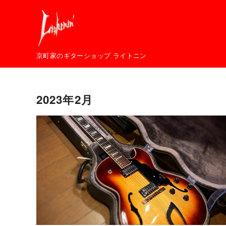
コ
ン
テ
ン
京町家のギターショップ ライトニン
ツ
へ
移
2023年2月
動