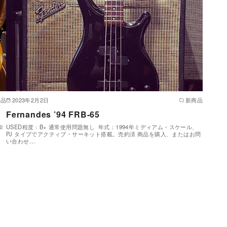
商品
2023年2月2日
新商品
Fernandes ’94 FRB-65
タ
USED程度：B+ 通常使用問題無し 年式：1994年ミディアム・スケール、
PJ タイプでアクティブ・サーキット搭載。売約済 商品を購入、またはお問
い合わせ…