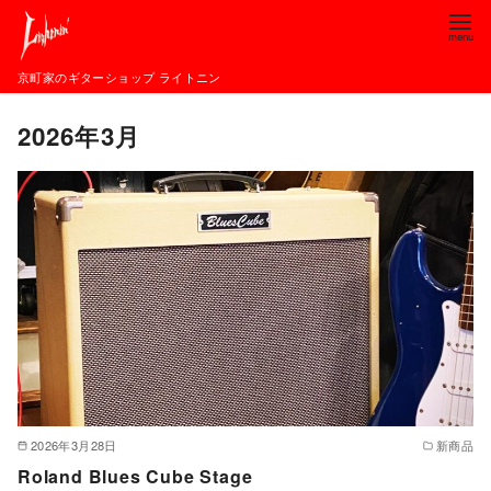
コ
ン
テ
京町家のギターショップ ライトニン
ン
2026年3月
ツ
へ
移
動
2026年3月28日
新商品
Roland Blues Cube Stage