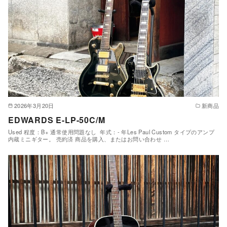
2026年3月20日
新商品
EDWARDS E-LP-50C/M
Used 程度：B+ 通常使用問題なし 年式：- 年Les Paul Custom タイプのアンプ
内蔵ミニギター。 売約済 商品を購入、またはお問い合わせ …