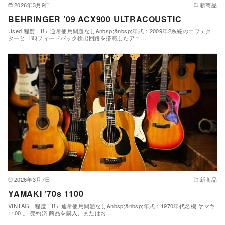
2026年3月9日
新商品
BEHRINGER ’09 ACX900 ULTRACOUSTIC
Used 程度：B+ 通常使用問題なし&nbsp;&nbsp;年式：2009年2系統のエフェク
ターとFBQフィードバック検出回路を搭載したアコ…
2026年3月7日
新商品
YAMAKI ’70s 1100
VINTAGE 程度：B+ 通常使用問題なし&nbsp;&nbsp;年式：1970年代名機 ヤマキ
1100 。 売約済 商品を購入、またはお…