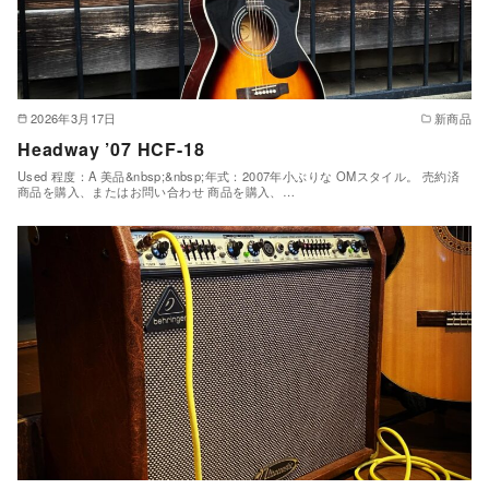
2026年3月17日
新商品
Headway ’07 HCF-18
Used 程度：A 美品&nbsp;&nbsp;年式：2007年小ぶりな OMスタイル。 売約済
商品を購入、またはお問い合わせ 商品を購入、…