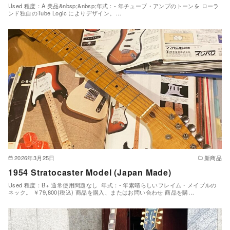
Used 程度：A 美品&nbsp;&nbsp;年式：- 年チューブ・アンプのトーンを ローラ
ンド独自のTube Logic によりデザイン。…
2026年3月25日
新商品
1954 Stratocaster Model (Japan Made)
Used 程度：B+ 通常使用問題なし 年式：- 年素晴らしいフレイム・メイプルの
ネック。 ￥79,800(税込) 商品を購入、またはお問い合わせ 商品を購…