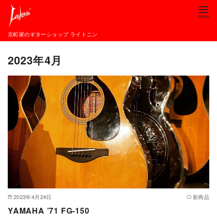
コ
ン
テ
京町家のギターショップ ライトニン
ン
2023年4月
ツ
へ
移
動
2023年4月24日
新商品
YAMAHA ’71 FG-150