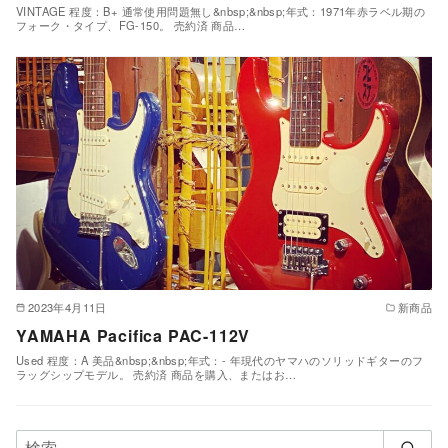
VINTAGE 程度：B+ 通常使用問題無し&nbsp;&nbsp;年式：1971年赤ラベル期の
フォーク・タイプ、FG-150。 売約済 商品…
2023年4月11日
新商品
YAMAHA Pacifica PAC-112V
Used 程度：A 美品&nbsp;&nbsp;年式：- 年現代のヤマハのソリッドギターのフ
ラッグシップモデル。 売約済 商品を購入、またはお…