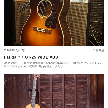
2025年3月17日
新商品
Farida ’17 OT-25 WIDE VBS
Used 程度：B+ 通常使用問題無し&nbsp;&nbsp;年式：2017年ギブソンの LGシ
リーズのスタイル。 売約済 商品を購入、または…