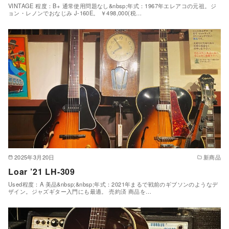
VINTAGE 程度：B+ 通常使用問題なし&nbsp;年式：1967年エレアコの元祖。ジ
ョン・レノンでおなじみ J-160E。 ￥498,000(税…
2025年3月20日
新商品
Loar ’21 LH-309
Used程度：A 美品&nbsp;&nbsp;年式：2021年まるで戦前のギブソンのようなデ
ザイン。ジャズギター入門にも最適。 売約済 商品を…