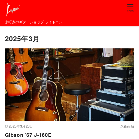
コ
ン
テ
京町家のギターショップ ライトニン
ン
2025年3月
ツ
へ
移
動
2025年3月28日
新商品
Gibson ’67 J-160E