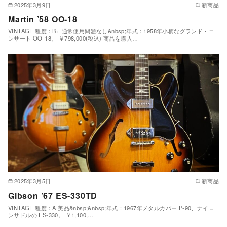
2025年3月9日
新商品
Martin ’58 OO-18
VINTAGE 程度：B+ 通常使用問題なし&nbsp;年式：1958年小柄なグランド・コ
ンサート OO-18。 ￥798,000(税込) 商品を購入…
2025年3月5日
新商品
Gibson ’67 ES-330TD
VINTAGE 程度：A 美品&nbsp;&nbsp;年式：1967年メタルカバー P-90、ナイロ
ンサドルの ES-330。 ￥1,100,…