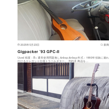
2025年5月23日
新
Gigpacker ’93 GPC-II
Used 程度：B+ 通常使用問題無し&nbsp;&nbsp;年式：1993年頃旅に連
行けるエレガット仕様トラベルギター。 売約済 商品を…