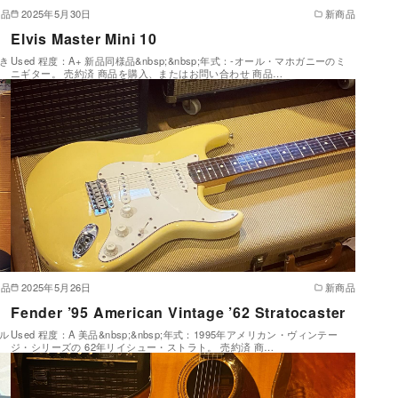
商品
2025年5月30日
新商品
Elvis Master Mini 10
善き
Used 程度：A+ 新品同様品&nbsp;&nbsp;年式：-オール・マホガニーのミ
ニギター。 売約済 商品を購入、またはお問い合わせ 商品…
商品
2025年5月26日
新商品
Fender ’95 American Vintage ’62 Stratocaster
ベル
Used 程度：A 美品&nbsp;&nbsp;年式：1995年アメリカン・ヴィンテー
ジ・シリーズの 62年リイシュー・ストラト。 売約済 商…