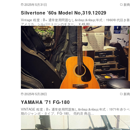
2025年5月31日
新
Silvertone ’60s Model No,319.12029
Vintage 程度：B+ 通常使用問題なし&nbsp;&nbsp;年式：1960年代旧き
アメリカ、シルバートーンのギター。 ￥49,80…
2025年5月28日
新
YAMAHA ’71 FG-180
VINTAGE 程度：B+ 通常使用問題無し&nbsp;&nbsp;年式：1971年赤ラ
期のジャンボ・タイプ、FG-180。 売約済 商品…