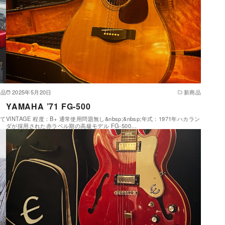
商品
2025年5月20日
新商品
YAMAHA ’71 FG-500
れて
VINTAGE 程度：B+ 通常使用問題無し&nbsp;&nbsp;年式：1971年ハカラン
ダが採用された赤ラベル期の高級モデル FG-500…