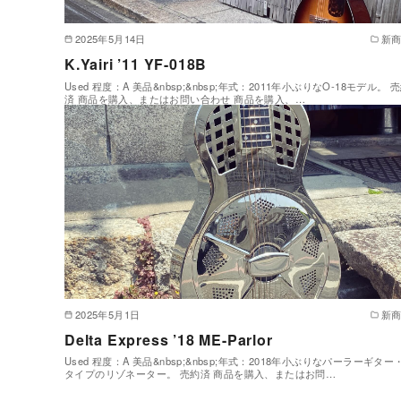
2025年5月14日
新
K.Yairi ’11 YF-018B
Used 程度：A 美品&nbsp;&nbsp;年式：2011年小ぶりなO-18モデル。 
済 商品を購入、またはお問い合わせ 商品を購入、…
2025年5月1日
新
Delta Express ’18 ME-Parlor
Used 程度：A 美品&nbsp;&nbsp;年式：2018年小ぶりなパーラーギター
タイプのリゾネーター。 売約済 商品を購入、またはお問…