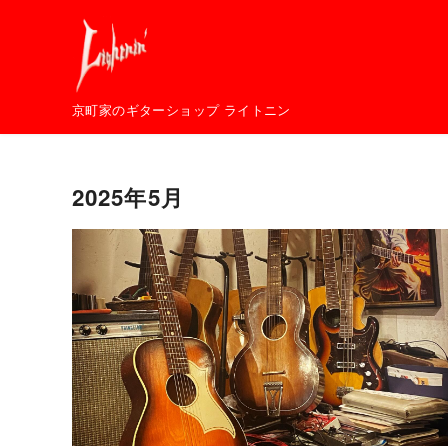
コ
ン
テ
ン
京町家のギターショップ ライトニン
ツ
へ
移
2025年5月
動