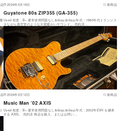
商品
2024年3月19日
新商品
Guyatone 80s ZIP355 (GA-355)
貴重
Used 程度：B+ 通常使用問題なし&nbsp;&nbsp;年式：1980年代トランジス
タながら真空管のような大変暖かいサウンド。 売約済 …
商品
2024年3月12日
新商品
Music Man ’02 AXIS
ロ
Used 程度：B+ 通常使用問題なし&nbsp;&nbsp;年式：2002年EVH を継承
する AXIS。 売約済 商品を購入、またはお問い…