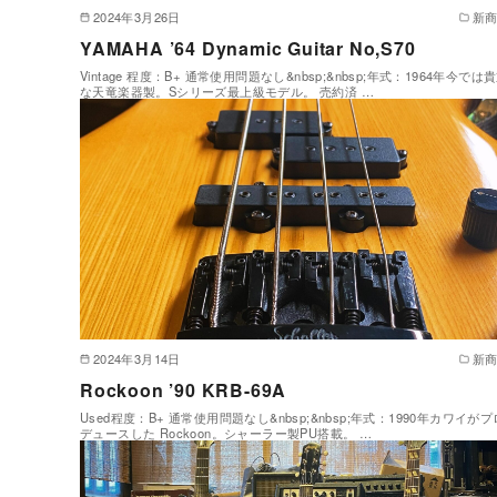
2024年3月26日
新
YAMAHA ’64 Dynamic Guitar No,S70
Vintage 程度：B+ 通常使用問題なし&nbsp;&nbsp;年式：1964年今では
な天竜楽器製。Sシリーズ最上級モデル。 売約済 …
2024年3月14日
新
Rockoon ’90 KRB-69A
Used程度：B+ 通常使用問題なし&nbsp;&nbsp;年式：1990年カワイがプ
デュースした Rockoon。シャーラー製PU搭載。 …