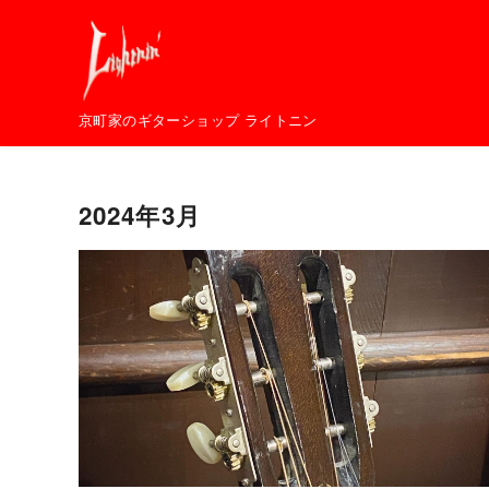
コ
ン
テ
ン
京町家のギターショップ ライトニン
ツ
へ
移
2024年3月
動