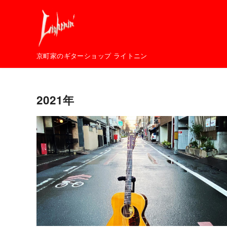
コ
ン
テ
ン
京町家のギターショップ ライトニン
ツ
へ
移
2021年
動