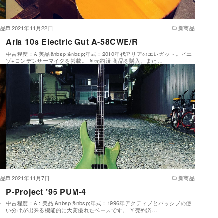
商品
2021年11月22日
新商品
Aria 10s Electric Gut A-58CWE/R
中古程度：A 美品&nbsp;&nbsp;年式：2010年代アリアのエレガット。ピエ
ゾ+コンデンサーマイクを搭載。 ￥売約済 商品を購入、また…
商品
2021年11月7日
新商品
P-Project ’96 PUM-4
ー
中古程度：A : 美品 &nbsp;&nbsp;年式：1996年アクティブとパッシブの使
い分けが出来る機能的に大変優れたベースです。 ￥売約済…