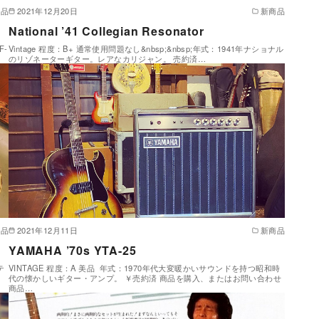
商品
2021年12月20日
新商品
National ’41 Collegian Resonator
F-
Vintage 程度：B+ 通常使用問題なし&nbsp;&nbsp;年式：1941年ナショナル
のリゾネーターギター。レアなカリジャン。 売約済…
商品
2021年12月11日
新商品
YAMAHA ’70s YTA-25
テ
VINTAGE 程度：A 美品 年式：1970年代大変暖かいサウンドを持つ昭和時
代の懐かしいギター・アンプ。 ￥売約済 商品を購入、またはお問い合わせ
商品…