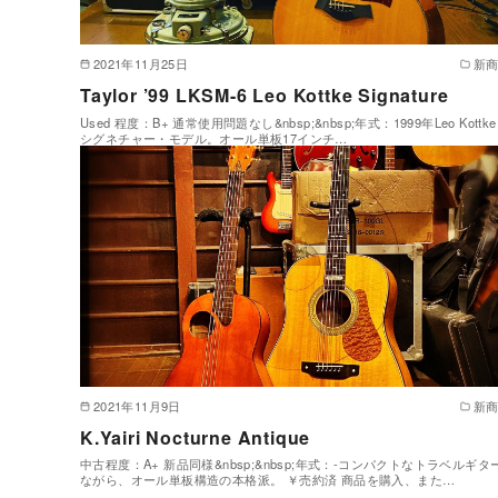
2021年11月25日
新
Taylor ’99 LKSM-6 Leo Kottke Signature
Used 程度：B+ 通常使用問題なし&nbsp;&nbsp;年式：1999年Leo Kottke
シグネチャー・モデル。オール単板17インチ…
2021年11月9日
新
K.Yairi Nocturne Antique
中古程度：A+ 新品同様&nbsp;&nbsp;年式：-コンパクトなトラベルギタ
ながら、オール単板構造の本格派。 ￥売約済 商品を購入、また…