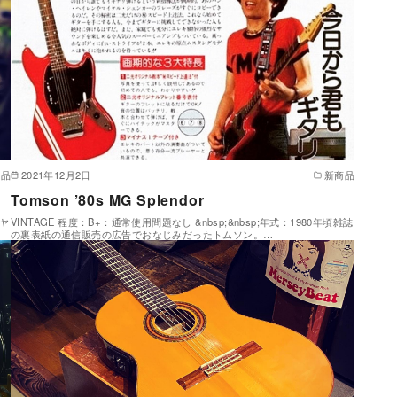
商品
2021年12月2日
新商品
Tomson ’80s MG Splendor
・ヤ
VINTAGE 程度：B+：通常使用問題なし &nbsp;&nbsp;年式：1980年頃雑誌
の裏表紙の通信販売の広告でおなじみだったトムソン。…