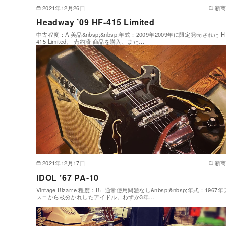
2021年12月26日
新
Headway ’09 HF-415 Limited
中古程度：A 美品&nbsp;&nbsp;年式：2009年2009年に限定発売された H
415 Limited。 売約済 商品を購入、また…
2021年12月17日
新
IDOL ’67 PA-10
Vintage Bizarre 程度：B+ 通常使用問題なし&nbsp;&nbsp;年式：1967年
スコから枝分かれしたアイドル。わずか3年…