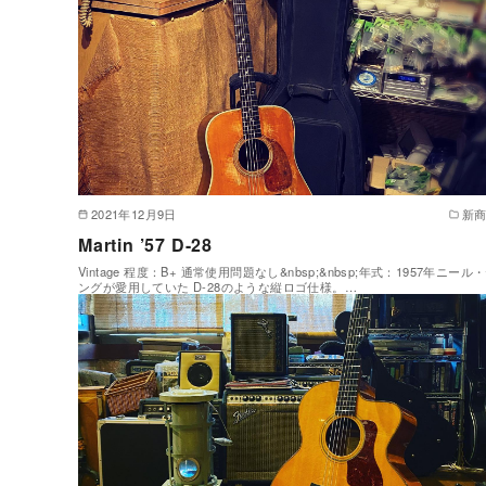
2021年12月9日
新
Martin ’57 D-28
Vintage 程度：B+ 通常使用問題なし&nbsp;&nbsp;年式：1957年ニール
ングが愛用していた D-28のような縦ロゴ仕様。…