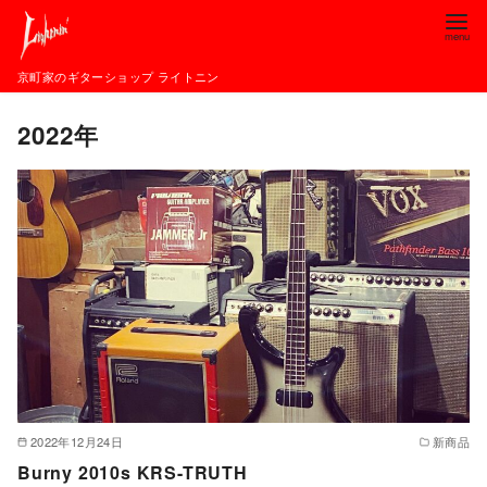
コ
ン
テ
京町家のギターショップ ライトニン
ン
2022年
ツ
へ
移
動
2022年12月24日
新商品
Burny 2010s KRS-TRUTH