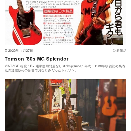
2022年11月27日
新商品
Tomson ’80s MG Splendor
VINTAGE 程度：B+ 通常使用問題なし &nbsp;&nbsp;年式：1980年頃雑誌の裏表
紙の通信販売の広告でおなじみだったトムソン。…