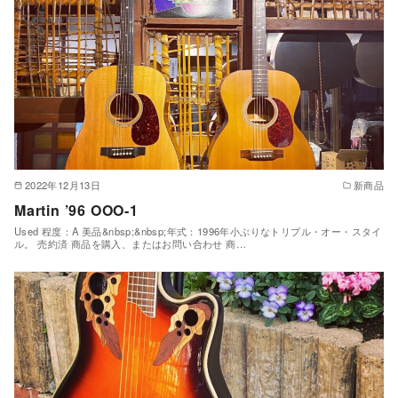
2022年12月13日
新商品
Martin ’96 OOO-1
Used 程度：A 美品&nbsp;&nbsp;年式：1996年小ぶりなトリプル・オー・スタイ
ル。 売約済 商品を購入、またはお問い合わせ 商…