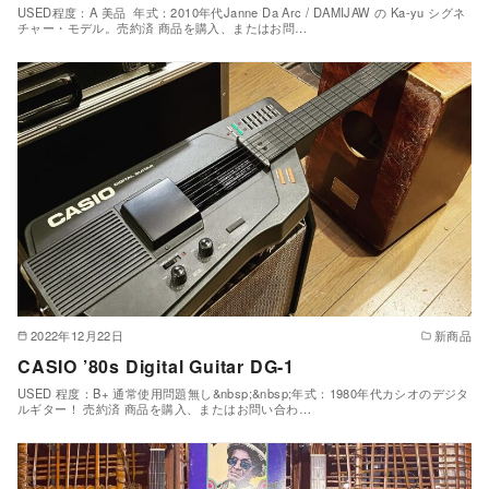
USED程度：A 美品 年式：2010年代Janne Da Arc / DAMIJAW の Ka-yu シグネ
チャー・モデル。売約済 商品を購入、またはお問…
2022年12月22日
新商品
CASIO ’80s Digital Guitar DG-1
USED 程度：B+ 通常使用問題無し&nbsp;&nbsp;年式：1980年代カシオのデジタ
ルギター！ 売約済 商品を購入、またはお問い合わ…