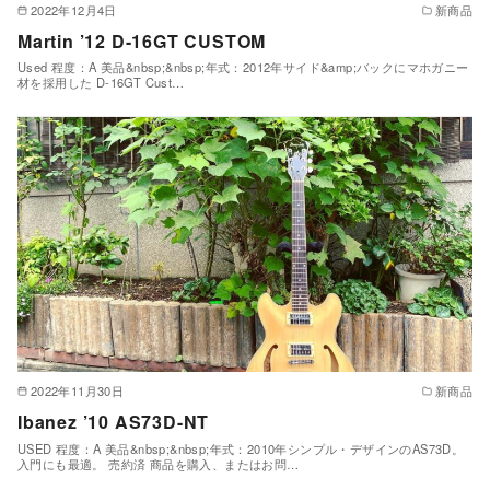
2022年12月4日
新商品
Martin ’12 D-16GT CUSTOM
Used 程度：A 美品&nbsp;&nbsp;年式：2012年サイド&amp;バックにマホガニー
材を採用した D-16GT Cust…
2022年11月30日
新商品
Ibanez ’10 AS73D-NT
USED 程度：A 美品&nbsp;&nbsp;年式：2010年シンプル・デザインのAS73D。
入門にも最適。 売約済 商品を購入、またはお問…