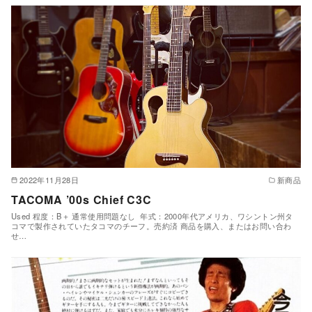
2022年11月28日
新商品
TACOMA ’00s Chief C3C
Used 程度：B＋ 通常使用問題なし 年式：2000年代アメリカ、ワシントン州タ
コマで製作されていたタコマのチーフ。売約済 商品を購入、またはお問い合わ
せ…